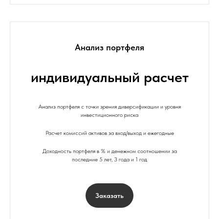
Анализ портфеля
индивидуальный расчет
Анализ портфеля с точки зрения диверсификации и уровня
инвестиционного риска
Расчет комиссий активов за вход/выход и ежегодные
Доходность портфеля в % и денежном соотношении за
последние 5 лет, 3 года и 1 год
Заказать