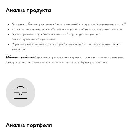
Анализ продукта
Менеджер банка предлагает "эксклюзивный" продукт со "сверхдоходностью"
Страховщик настаивает на "идеальном решении" для накопления и защиты
Брокер рекомендует "инновационный" структурный продукт с
"гарантированной" прибылью
Управляющая компания презентует "уникальную" стратегию только для VIP-
клиентов
Общая проблема:
красивая презентация скрывает подводные камни, которые
станут очевидны только через несколько лет, когда будет уже поздно.
Анализ портфеля