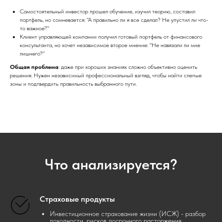
Самостоятельный инвестор прошел обучение, изучил теорию, составил
портфель, но сомневается: "А правильно ли я все сделал? Не упустил ли что-
то важное?"
Клиент управляющей компании получил готовый портфель от финансового
консультанта, но хочет независимое второе мнение: "Не навязали ли мне
лишнего?"
Общая проблема
: даже при хороших знаниях сложно объективно оценить
решения. Нужен независимый профессиональный взгляд, чтобы найти слепые
зоны и подтвердить правильность выбранного пути.
Что анализируется?
Страховые продукты
Инвестиционное страхование жизни (ИСЖ) - разбор
доходности, рисков досрочного расторжения,