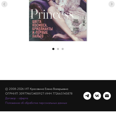
© 2008-2026 ИП Красавина Елена Валерьевна
ОГРНИП 309774613400927 ИНН 772665145878
Договор - оферта
Положение об обработке персональных данных