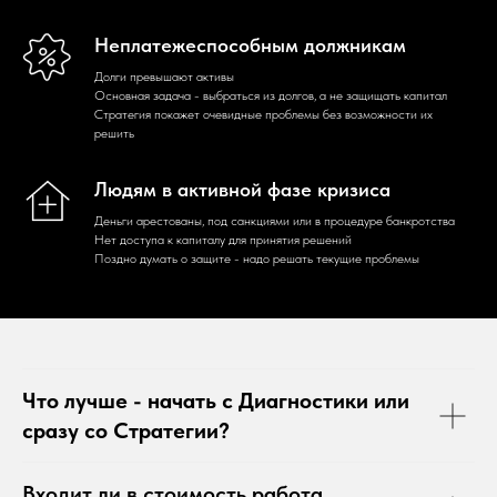
Неплатежеспособным должникам
Долги превышают активы
Основная задача - выбраться из долгов, а не защищать капитал
Стратегия покажет очевидные проблемы без возможности их
решить
Людям в активной фазе кризиса
Деньги арестованы, под санкциями или в процедуре банкротства
Нет доступа к капиталу для принятия решений
Поздно думать о защите - надо решать текущие проблемы
Что лучше - начать с Диагностики или
сразу со Стратегии?
Входит ли в стоимость работа