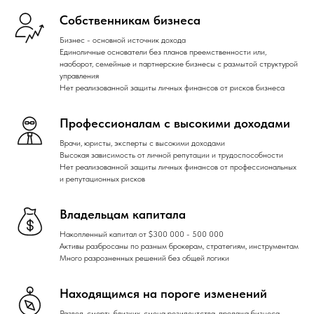
Собственникам бизнеса
Бизнес - основной источник дохода
Единоличные основатели без планов преемственности или,
наоборот, семейные и партнерские бизнесы с размытой структурой
управления
Нет реализованной защиты личных финансов от рисков бизнеса
Профессионалам с высокими доходами
Врачи, юристы, эксперты с высокими доходами
Высокая зависимость от личной репутации и трудоспособности
Нет реализованной защиты личных финансов от профессиональных
и репутационных рисков
Владельцам капитала
Накопленный капитал от $300 000 - 500 000
Активы разбросаны по разным брокерам, стратегиям, инструментам
Много разрозненных решений без общей логики
Находящимся на пороге изменений
Развод, смерть близких, смена резидентства, продажа бизнеса,