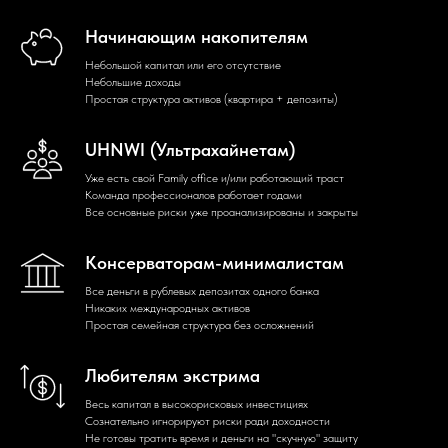
Начинающим накопителям
Небольшой капитал или его отсутствие
Небольшие доходы
Простая структура активов (квартира + депозиты)
UHNWI (Ультрахайнетам)
Уже есть свой Family office и/или работающий траст
Команда профессионалов работает годами
Все основные риски уже проанализированы и закрыты
Консерваторам-минималистам
Все деньги в рублевых депозитах одного банка
Никаких международных активов
Простая семейная структура без осложнений
Любителям экстрима
Весь капитал в высокорисковых инвестициях
Сознательно игнорируют риски ради доходности
Не готовы тратить время и деньги на "скучную" защиту