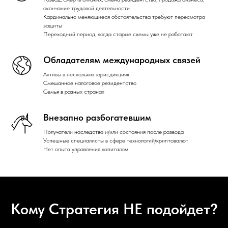
окончание трудовой деятельности
Кардинально меняющиеся обстоятельства требуют пересмотра
защиты
Переходный период, когда старые схемы уже не работают
Обладателям международных связей
Активы в нескольких юрисдикциях
Смешанное налоговое резидентство
Семья в разных странах
Внезапно разбогатевшим
Получатели наследства и/или состояния после развода
Успешные специалисты в сфере технологий/криптовалют
Нет опыта управления капиталом
Кому Стратегия НЕ подойдет?