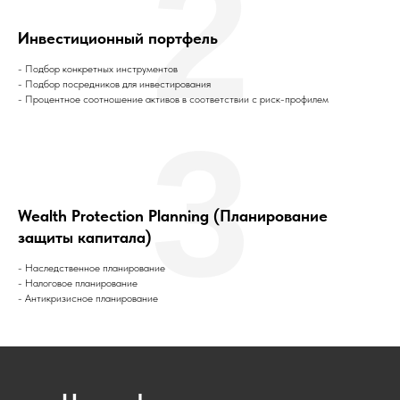
2
Инвестиционный портфель
- Подбор конкретных инструментов
- Подбор посредников для инвестирования
- Процентное соотношение активов в соответствии с риск-профилем
3
Wealth Protection Planning (Планирование
защиты капитала)
- Наследственное планирование
- Налоговое планирование
- Антикризисное планирование