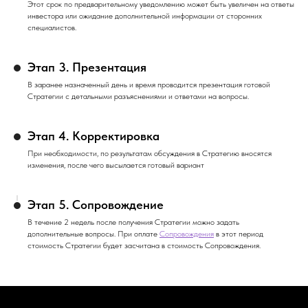
Этот срок по предварительному уведомлению может быть увеличен на ответы
инвестора или ожидание дополнительной информации от сторонних
специалистов.
Этап 3. Презентация
В заранее назначенный день и время проводится презентация готовой
Стратегии с детальными разъяснениями и ответами на вопросы.
Этап 4. Корректировка
При необходимости, по результатам обсуждения в Стратегию вносятся
изменения, после чего высылается готовый вариант
Этап 5. Сопровождение
В течение 2 недель после получения Стратегии можно задать
дополнительные вопросы. При оплате
Сопровождения
в этот период
стоимость Стратегии будет засчитана в стоимость Сопровождения.